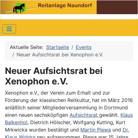
Aktuelle Seite:
Startseite
Events
Neuer Aufsichtsrat bei Xenophon e.V.
Neuer Aufsichtsrat bei
Xenophon e.V.
Xenophon e.V., der Verein zum Erhalt und zur
Förderung der klassischen Reitkultur, hat im März 2016
anläßlich seiner Mitgliederversammlung in Dortmund
einen neuen sechsköpfigen
Aufsichtsrat
gewählt.
Klaus
Balkenhol
, Dietrich Hölscher, Wolfgang Kutting, Kurt
Mrkwicka wurden bestätigt und
Martin Plewa
und
Dr.
Klaus Widdra
neu aufgenommen. Plewa war 15 Jahre