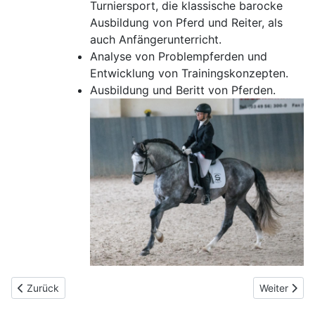
Turniersport, die klassische barocke
Ausbildung von Pferd und Reiter, als
auch Anfängerunterricht.
Analyse von Problempferden und
Entwicklung von Trainingskonzepten.
Ausbildung und Beritt von Pferden.
Vorheriger Beitrag: Allwetter-Reitplatz mit Flutlicht
Nächster Bei
Zurück
Weiter