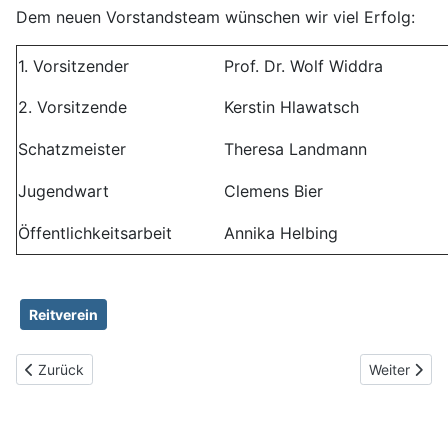
Dem neuen Vorstandsteam wünschen wir viel Erfolg:
1. Vorsitzender
Prof. Dr. Wolf Widdra
2. Vorsitzende
Kerstin Hlawatsch
Schatzmeister
Theresa Landmann
Jugendwart
Clemens Bier
Öffentlichkeitsarbeit
Annika Helbing
Reitverein
Vorheriger Beitrag: Winterfeier '26
Nächster Be
Zurück
Weiter