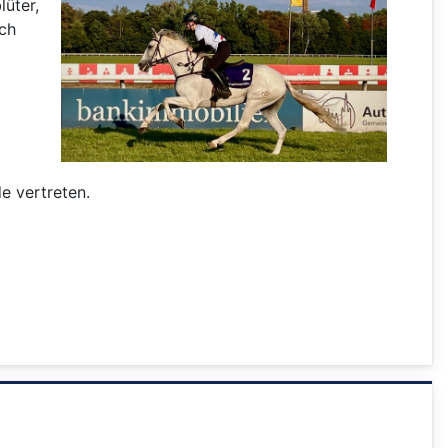
lüter,
uch
e vertreten.