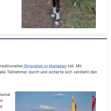
raditionellen
Ringreiten in Nietleben
teil. Mit
le Teilnehmer durch und sicherte sich verdient den
iesmal
en
nd